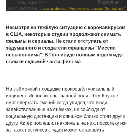
Персоны
12:56, 16 дек 2020
Артур Федоров
Фото:
кадр из фильма "Миссия невыполнима: Последствия"
Несмотря на тяжёлую ситуацию с коронавирусом
в США, некоторые студии продолжают снимать
фильмы и сериалы. Не стали отступать от
задуманного и создатели франшизы "Миссия
невыполнима". В Голливуде полным ходом идут
съёмки седьмой части фильма.
На съёмочной площадке произошёл уникальный
инцидент. Исполнитель главной роли - Том Круз не
смог сдержать эмоций когда увидел, что люди,
задействованные на съёмках, не соблюдают
социальную дистанцию и слишком близко стоят друг к
другу. Актёр поспешил накричать на них, поскольку из-
за таких поступков студия может остановить