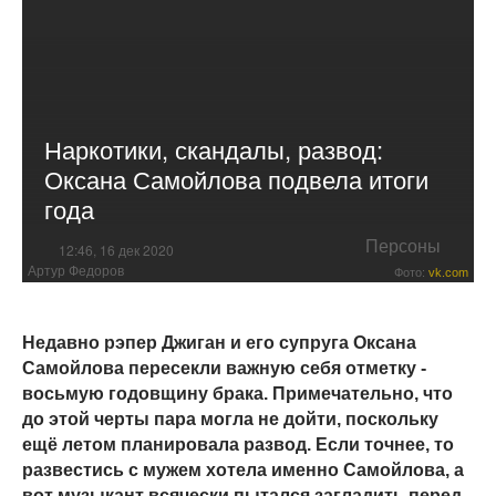
Наркотики, скандалы, развод:
Оксана Самойлова подвела итоги
года
Персоны
12:46, 16 дек 2020
Артур Федоров
Фото:
vk.com
Недавно рэпер Джиган и его супруга Оксана
Самойлова пересекли важную себя отметку -
восьмую годовщину брака. Примечательно, что
до этой черты пара могла не дойти, поскольку
ещё летом планировала развод. Если точнее, то
развестись с мужем хотела именно Самойлова, а
вот музыкант всячески пытался загладить перед