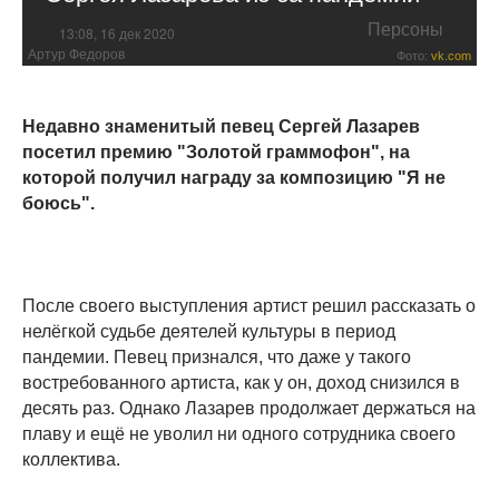
Персоны
13:08, 16 дек 2020
Артур Федоров
Фото:
vk.com
Недавно знаменитый певец Сергей Лазарев
посетил премию "Золотой граммофон", на
которой получил награду за композицию "Я не
боюсь".
После своего выступления артист решил рассказать о
нелёгкой судьбе деятелей культуры в период
пандемии. Певец признался, что даже у такого
востребованного артиста, как у он, доход снизился в
десять раз. Однако Лазарев продолжает держаться на
плаву и ещё не уволил ни одного сотрудника своего
коллектива.