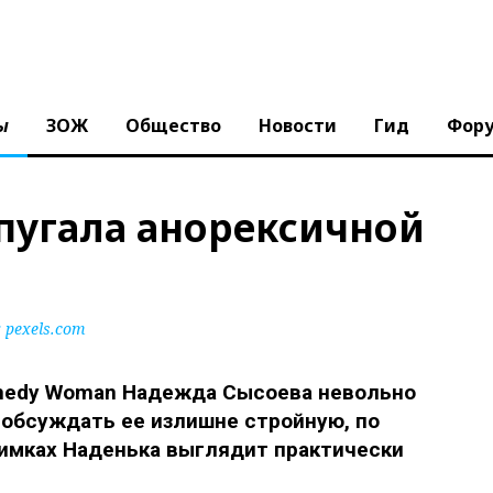
ы
ЗОЖ
Общество
Новости
Гид
Фор
пугала анорексичной
pexels.com
omedy Woman Надежда Сысоева невольно
 обсуждать ее излишне стройную, по
нимках Наденька выглядит практически