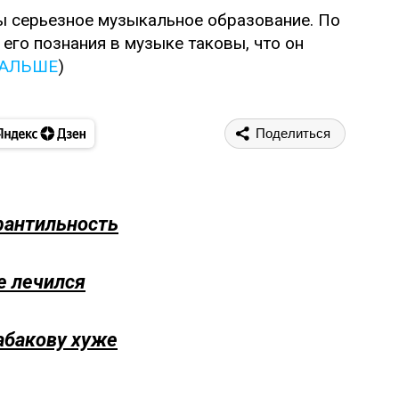
зы серьезное музыкальное образование. По
 его познания в музыке таковы, что он
ДАЛЬШЕ
)
Поделиться
фантильность
е лечился
абакову хуже