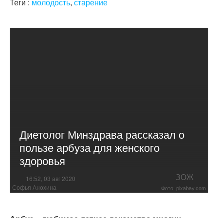
Теги :
молодость
,
старение
Диетолог Минздрава рассказал о
пользе арбуза для женского
здоровья
ЗОЖ
16:52, 03 авг 2020
Софья Анохина
Фото: pixabay.com