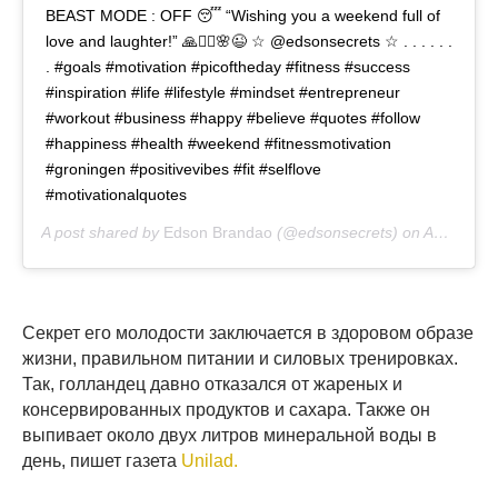
BEAST MODE : OFF 😴 “Wishing you a weekend full of
love and laughter!” 🙏🙋‍♂️🌸😉 ☆ @edsonsecrets ☆ . . . . . .
. #goals #motivation #picoftheday #fitness #success
#inspiration #life #lifestyle #mindset #entrepreneur
#workout #business #happy #believe #quotes #follow
#happiness #health #weekend #fitnessmotivation
#groningen #positivevibes #fit #selflove
#motivationalquotes
A post shared by
Edson Brandao
(@edsonsecrets) on
Aug 1, 2020 at 10:01am PDT
Секрет его молодости заключается в здоровом образе
жизни, правильном питании и силовых тренировках.
Так, голландец давно отказался от жареных и
консервированных продуктов и сахара. Также он
выпивает около двух литров минеральной воды в
день, пишет газета
Unilad.