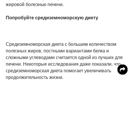
жировой болезнью печени.
Попробуйте средиземноморскую диету
Средиземноморская диета с большим количеством
полезных жиров, постными вариантами белка и
сложными углеводами считается одной из лучших для
печени. Некоторые исследования даже показали, что
средиземноморская диета помогает увеличивать
продолжительность жизни.
Антиоксиданты
Употребление продуктов, богатых антиоксидантами,
помогает защитить печень. Чаще всего найти их
можно в ягодах, фруктах и овощах.