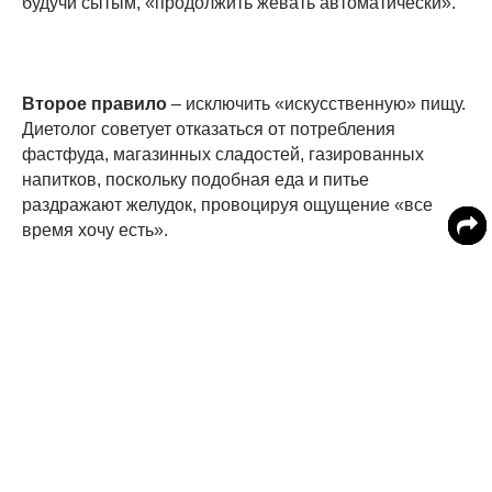
будучи сытым, «продолжить жевать автоматически».
Второе правило
– исключить «искусственную» пищу.
Диетолог советует отказаться от потребления
фастфуда, магазинных сладостей, газированных
напитков, поскольку подобная еда и питье
раздражают желудок, провоцируя ощущение «все
время хочу есть».
Совет эксперта: употреблять больше свежих овощей,
фруктов, других натуральных, малообработанных
продуктов.
Третье правило
– не голодать. Диетолог пояснила,
что ключевым принципом похудения является
употребление пищи при первых признаках голода и
строго до момента его утоления