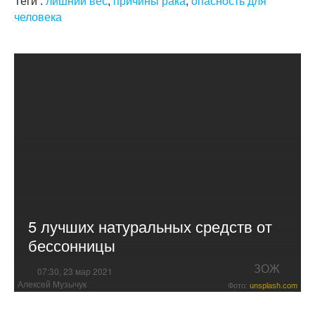
Теги :
лишний вес
,
причины рака
,
опасность для
человека
5 лучших натуральных средств от
бессонницы
ЗОЖ
07:30, 23 мар 2021
Алексей Музычук
Фото:
unsplash.com