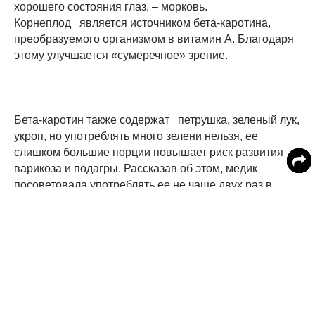
хорошего состояния глаз, – морковь.
Корнеплод является источником бета-каротина,
преобразуемого организмом в витамин А. Благодаря
этому улучшается «сумеречное» зрение.
Бета-каротин также содержат петрушка, зеленый лук,
укроп, но употреблять много зелени нельзя, ее
слишком большие порции повышает риск развития
варикоза и подагры. Рассказав об этом, медик
посоветовала употреблять ее не чаще двух раз в
неделю.
Неожиданным образом врач назвала полезной для
глаз жвачку. Белоусова заметила, что, используемая в
разумных пределах,
«жевательная резинка улучшает кровообращение и