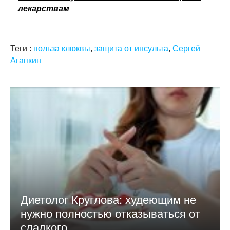
лекарствам
Теги :
польза клюквы
,
защита от инсульта
,
Сергей
Агапкин
Диетолог Круглова: худеющим не
нужно полностью отказываться от
сладкого