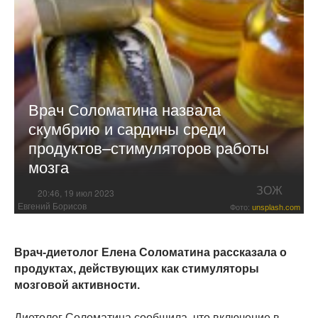
Врач Соломатина назвала
скумбрию и сардины среди
продуктов–стимуляторов работы
мозга
ЗОЖ
20:46, 19 июл 2023
Евгений Борисов
Фото:
unsplash.com
Врач-диетолог Елена Соломатина рассказала о
продуктах, действующих как стимуляторы
мозговой активности.
Диетолог Соломатина сообщила, что включение в