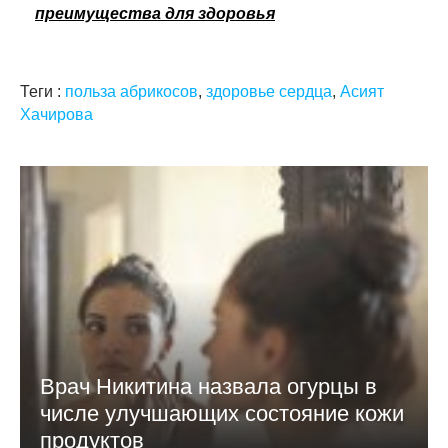
преимущества для здоровья
Теги :
польза абрикосов
,
здоровье сердца
,
Асият
Хачирова
Врач Никитина назвала огурцы в
числе улучшающих состояние кожи
продуктов