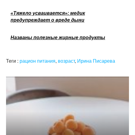
«Тяжело усваивается»: медик
предупреждает о вреде дыни
Названы полезные жирные продукты
Теги :
рацион питания
,
возраст
,
Ирина Писарева