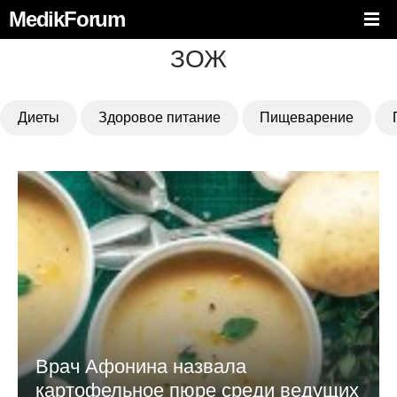
MedikForum
ЗОЖ
Диеты
Здоровое питание
Пищеварение
Врач Афонина назвала
картофельное пюре среди ведущих