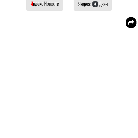
Диетологи нашли простое средство от
жира на животе
Наука доказала: корица сжигает жир
Врачи предложили специю для продления
жизни
Теги :
похудеть