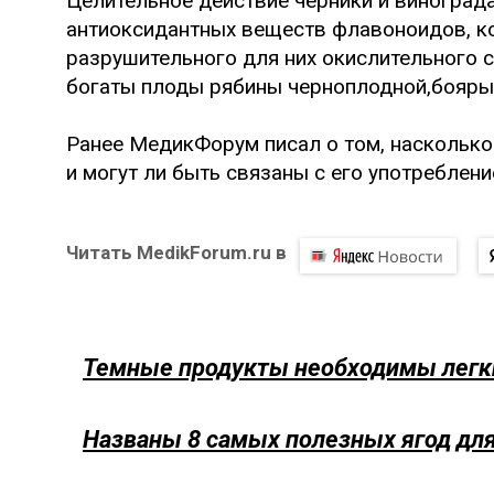
Целительное действие черники и виногра
антиоксидантных веществ флавоноидов, к
разрушительного для них окислительного 
богаты плоды рябины черноплодной,бояры
Ранее МедикФорум писал о том, наскольк
и могут ли быть связаны с его употреблен
Читать MedikForum.ru в
Темные продукты необходимы легки
Названы 8 самых полезных ягод дл