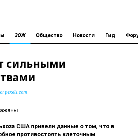
ны
ЗОЖ
Общество
Новости
Гид
Фор
т сильными
ствами
: pexels.com
хоза США привели данные о том, что в
обное противостоять клеточным