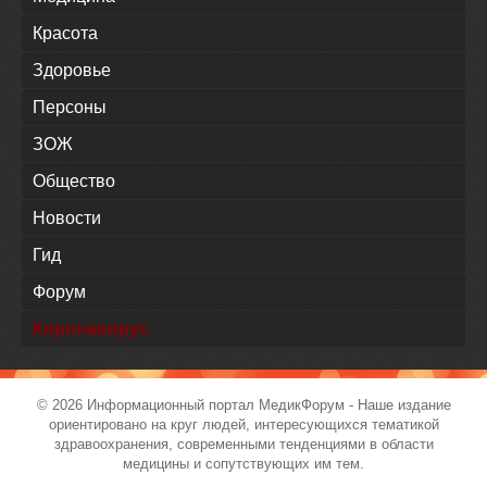
Красота
Здоровье
Персоны
ЗОЖ
Общество
Новости
Гид
Форум
Коронавирус
© 2026 Информационный портал
МедикФорум
- Наше издание
ориентировано на круг людей, интересующихся тематикой
здравоохранения, современными тенденциями в области
медицины и сопутствующих им тем.