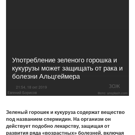
Употребление зеленого горошка и
кукурузы может защищать от рака и
болезни Альцгеймера
ЗОЖ
21:54, 18 окт 2019
Евгений Борисов
Фото: unsplash.com
Зеленый горошек и кукуруза содержат вещество
под названием спермидин. На организм он
действует подобно лекарству, защищая от
развития ряда «возрастных» болезней, включая