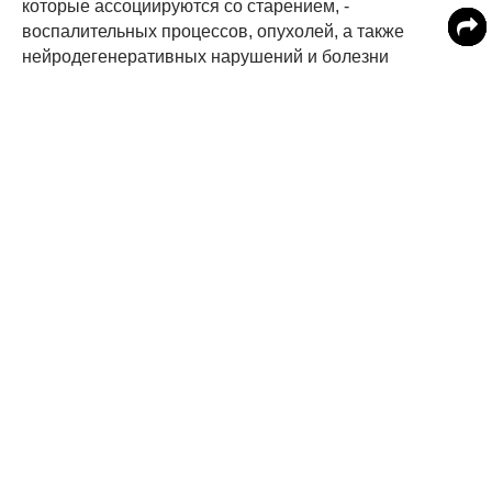
которые ассоциируются со старением, -
воспалительных процессов, опухолей, а также
нейродегенеративных нарушений и болезни
Альцгеймера. Спермидин, как оказалось,
«омолаживает» внутренние циркадные ритмы
организма, модулируя слаженную работу внутренних
часов организма и предотвращая их сбой.
Помимо зеленого горошка и кукурузы, спермидин
также содержится в сое и сыре с плесенью.
Ранее МедикФорум писал о том, какие
продукты
содержат в себе селен – минерал, защищающий от
развития рака.
Читайте MedikForum в