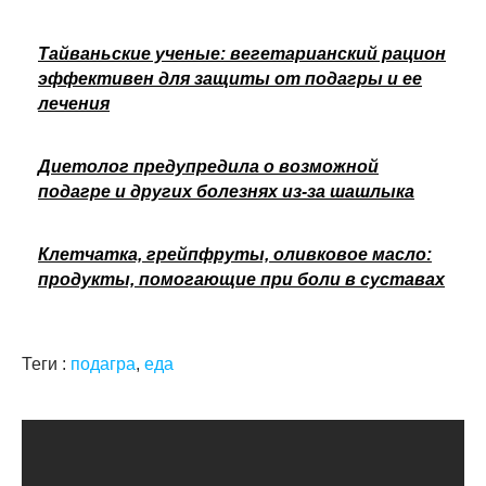
Тайваньские ученые: вегетарианский рацион
эффективен для защиты от подагры и ее
лечения
Диетолог предупредила о возможной
подагре и других болезнях из-за шашлыка
Клетчатка, грейпфруты, оливковое масло:
продукты, помогающие при боли в суставах
Теги :
подагра
,
еда