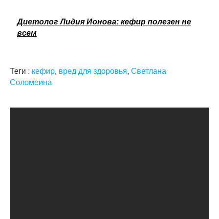
Диетолог Лидия Ионова: кефир полезен не
всем
Теги :
кефир
,
вред для здоровья
,
Светлана
Соломеина