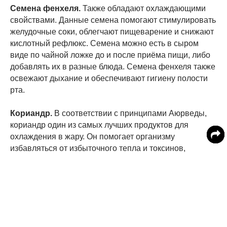
Семена фенхеля.
Также обладают охлаждающими
свойствами. Данные семена помогают стимулировать
желудочные соки, облегчают пищеварение и снижают
кислотный рефлюкс. Семена можно есть в сыром
виде по чайной ложке до и после приёма пищи, либо
добавлять их в разные блюда. Семена фенхеля также
освежают дыхание и обеспечивают гигиену полости
рта.
Кориандр.
В соответствии с принципами Аюрведы,
кориандр один из самых лучших продуктов для
охлаждения в жару. Он помогает организму
избавляться от избыточного тепла и токсинов,
оказывает смягчающее воздействие на
пищеварительную систему и противостоит
воспалениям. У кориандра имеются потогонные
свойства, приводящие к выделению пота и
уменьшению внутренней температуры тела. Сгодятся
и свежие листья кориандра, и его семена.