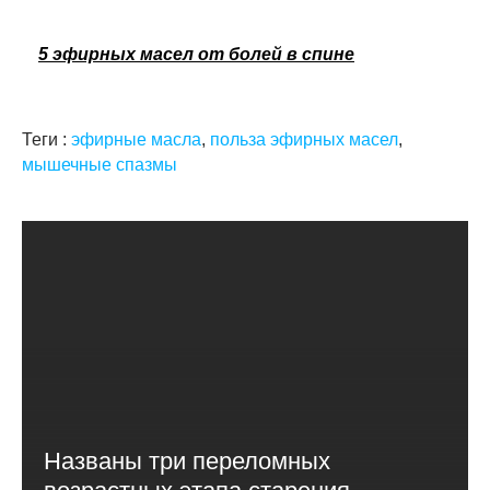
5 эфирных масел от болей в спине
Теги :
эфирные масла
,
польза эфирных масел
,
мышечные спазмы
Названы три переломных
возрастных этапа старения