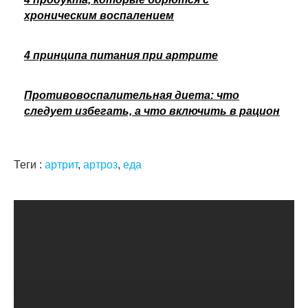
хроническим воспалением
4 принципа питания при артрите
Противовоспалительная диета: что
следует избегать, а что включить в рацион
Теги :
артрит
,
артроз
,
еда