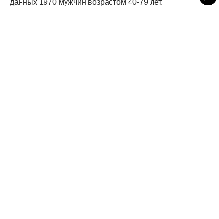
данных 1970 мужчин возрастом 40-79 лет.
«С наибольшей вероятностью предсказать будущие
проблемы со здоровьем у мужчин можно по одному
метаболиту – свободному 25-гидроксивитамину D», -
резюмировали специалисты.
Ранее портал MedikForum.ru писал о том, что риск
смерти от коронавируса ученые связали с
особенностями
питания людей.
Читайте MedikForum в
Уровни витамина D определенного типа