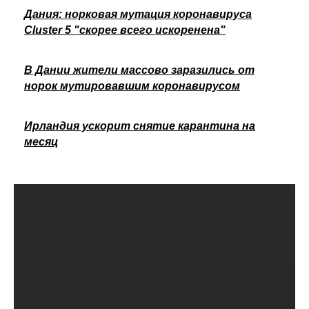
Дания: норковая мутация коронавируса
Cluster 5 "скорее всего искоренена"
В Дании жители массово заразились от
норок мутировавшим коронавирусом
Ирландия ускорит снятие карантина на
месяц