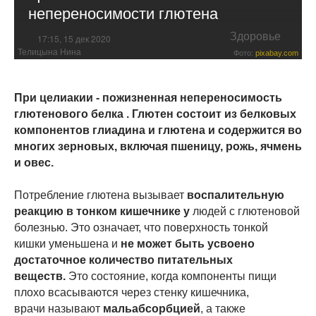
непереносимости глютена
Здоровье
17:15, 15 дек 2020
Телицына Нина
Фото:
pixabay.com
При целиакии - пожизненная непереносимость
глютенового белка . Глютен состоит из белковых
компонентов глиадина и глютена и содержится во
многих зерновых, включая пшеницу, рожь, ячмень
и овес.
Потребление глютена вызывает
воспалительную
реакцию в тонком кишечнике у
людей с глютеновой
болезнью. Это означает, что поверхность тонкой
кишки уменьшена и
не может быть усвоено
достаточное количество питательных
веществ.
Это состояние, когда компоненты пищи
плохо всасываются через стенку кишечника,
врачи называют
мальабсорбцией
, а также