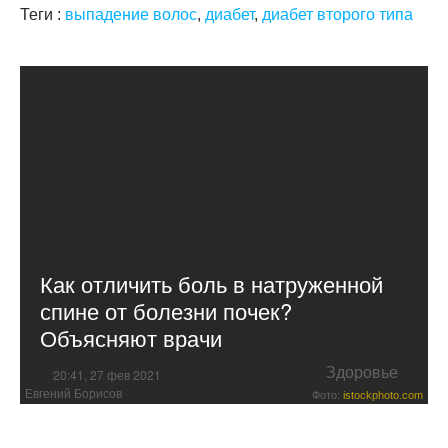
Теги :
выпадение волос
,
диабет
,
диабет второго типа
Как отличить боль в натруженной
спине от болезни почек?
Объясняют врачи
Здоровье
20:41, 27 фев 2021
Евгений Борисов
Фото:
istockphoto.com