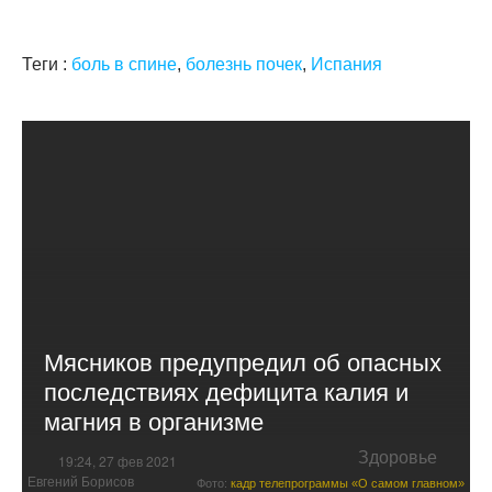
Теги :
боль в спине
,
болезнь почек
,
Испания
Мясников предупредил об опасных
последствиях дефицита калия и
магния в организме
Здоровье
19:24, 27 фев 2021
Евгений Борисов
Фото:
кадр телепрограммы «О самом главном»