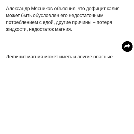
Александр Мясников объяснил, что дефицит калия
может быть обусловлен его недостаточным
потреблением с едой, другие причины – потеря
жидкости, недостаток магния.
Дефицит магния может иметь и другие опасные
последствия. Магний также имеет очень большое
значение для здоровья сердца, и его нехватка
ассоциируется с возникновением аритмии,
подверженностью сердечным приступам. Также его
недостаток чреват неврологическими нарушениями
(например, могут возникать судороги ног),
повышенной усталостью, нервозностью,
раздражительностью.
Мясников предупредил, что дефициту магния
способствуют увлеченность жирной пищей, кетодиета,