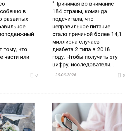
со
"Принимая во внимание
собенно в
184 страны, команда
 развитых
подсчитала, что
равильное
неправильное питание
алоподвижный
стало причиной более 14,1
миллиона случаев
 тому, что
диабета 2 типа в 2018
е части или
году. Чтобы получить эту
.
цифру, исследователи...
26-06-2026
0
0