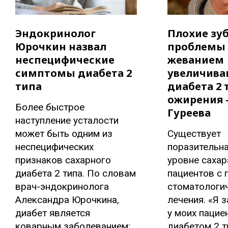
Эндокринолог
Плохие зу
Юрочкин назвал
проблемы 
неспецифические
жеванием
симптомы диабета 2
увеличива
типа
диабета 2 
ожирения -
Более быстрое
Гуреева
наступление усталости
может быть одним из
Существует
неспецифических
поразительна
признаков сахарного
уровне сахар
диабета 2 типа. По словам
пациентов с 
врач-эндокринолога
стоматологи
Александра Юрочкина,
лечения. «Я з
диабет является
у моих пацие
коварным заболеванием:
диабетом 2 т