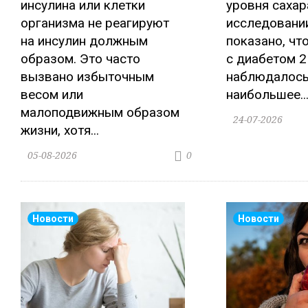
инсулина или клетки
уровня сахар
организма не реагируют
исследовани
на инсулин должным
показано, чт
образом. Это часто
с диабетом 2
вызвано избыточным
наблюдалос
весом или
наибольшее..
малоподвижным образом
24-07-2026
жизни, хотя...
05-08-2026
0
Новости
Новости