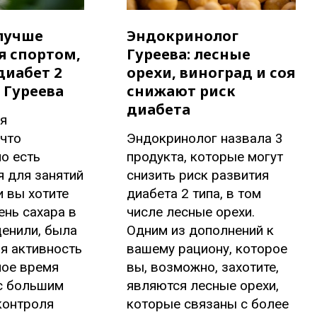
 лучше
Эндокринолог
я спортом,
Гуреева: лесные
диабет 2
орехи, виноград и соя
ч Гуреева
снижают риск
диабета
я
что
Эндокринолог назвала 3
о есть
продукта, которые могут
 для занятий
снизить риск развития
и вы хотите
диабета 2 типа, в том
ень сахара в
числе лесные орехи.
ценили, была
Одним из дополнений к
я активность
вашему рациону, которое
ное время
вы, возможно, захотите,
 с большим
являются лесные орехи,
контроля
которые связаны с более