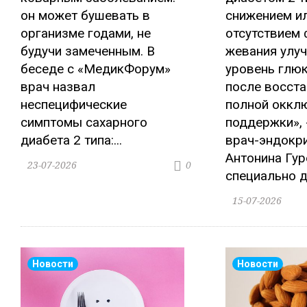
он может бушевать в
снижением и
организме годами, не
отсутствием 
будучи замеченным. В
жевания улу
беседе с «МедикФорум»
уровень глю
врач назвал
после восст
неспецифические
полной оккл
симптомы сахарного
поддержки», 
диабета 2 типа:...
врач-эндокр
Антонина Гур
23-07-2026
0
специально дл
15-07-2026
Новости
Новости