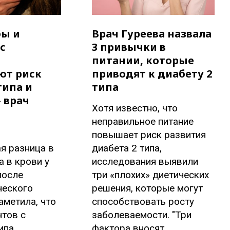
бы и
Врач Гуреева назвала
с
3 привычки в
питании, которые
ют риск
приводят к диабету 2
типа и
типа
 врач
Хотя известно, что
неправильное питание
повышает риск развития
я разница в
диабета 2 типа,
а в крови у
исследования выявили
после
три «плохих» диетических
ческого
решения, которые могут
аметила, что
способствовать росту
нтов с
заболеваемости. "Три
ипа
фактора вносят