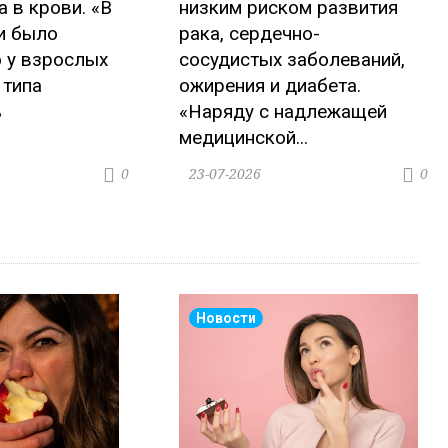
а в крови. «В
низким риском развития
и было
рака, сердечно-
о у взрослых
сосудистых заболеваний,
 типа
ожирения и диабета.
ь
«Наряду с надлежащей
.
медицинской...
23-07-2026
0
0
Новости