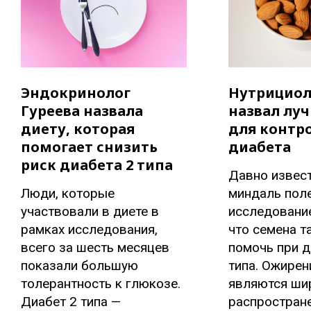
Эндокринолог
Нутрициол
Гуреева назвала
назвал лу
диету, которая
для контр
помогает снизить
диабета
риск диабета 2 типа
Давно извест
Люди, которые
миндаль поле
участвовали в диете в
исследование
рамках исследования,
что семена т
всего за шесть месяцев
помочь при д
показали большую
типа. Ожирен
толерантность к глюкозе.
являются ши
Диабет 2 типа —
распростран