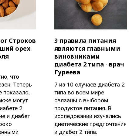
ог Строков
3 правила питания
чший орех
являются главными
оля
виновниками
диабета 2 типа - врач
Гуреева
но, что
зен. Теперь
7 из 10 случаев диабета 2
 показало,
типа во всем мире
акже могут
связаны с выбором
иабете 2
продуктов питания. В
ие и диабет
исследовании изучались
роко
диетические предпочтения
енными
и диабет 2 типа.