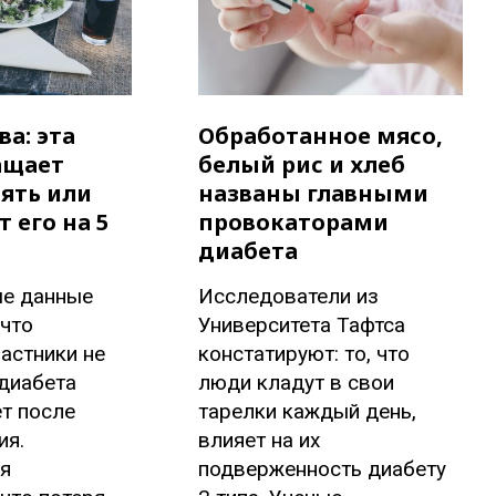
ва: эта
Обработанное мясо,
ащает
белый рис и хлеб
ять или
названы главными
 его на 5
провокаторами
диабета
е данные
Исследователи из
что
Университета Тафтса
астники не
констатируют: то, что
диабета
люди кладут в свои
ет после
тарелки каждый день,
ия.
влияет на их
я
подверженность диабету