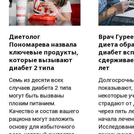
Диетолог
Врач Гурее
Пономарева назвала
диета обр
ключевые продукты,
диабет всп
которые вызывают
сдерживает
диабет 2 типа
лет
Семь из десяти всех
Долгосрочны
случаев диабета 2 типа
показывают, 
могут быть вызваны
некоторые уч
плохим питанием.
страдают от 
Качество и состав вашего
через пять л
рациона могут заложить
начала лечен
основу для избыточного
Исследовани