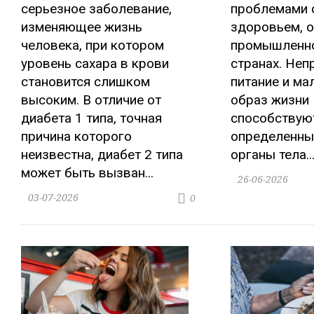
серьезное заболевание,
проблемами 
изменяющее жизнь
здоровьем, о
человека, при котором
промышленно
уровень сахара в крови
странах. Неп
становится слишком
питание и м
высоким. В отличие от
образ жизни
диабета 1 типа, точная
способствуют
причина которого
определенны
неизвестна, диабет 2 типа
органы тела..
может быть вызван...
26-06-2026
03-07-2026
0