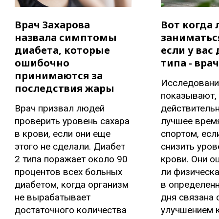
Врач Захарова
Вот когда
назвала симптомы
заниматьс
диабета, которые
если у вас 
ошибочно
типа - вра
принимаются за
Исследовани
последствия жары
показывают, 
Врач призвал людей
действительн
проверить уровень сахара
лучшее время
в крови, если они еще
спортом, есл
этого не сделали. Диабет
снизить уров
2 типа поражает около 90
крови. Они о
процентов всех больных
ли физическа
диабетом, когда организм
в определен
не вырабатывает
дня связана
достаточного количества
улучшением 