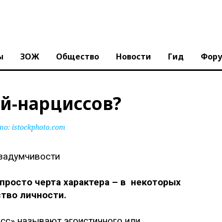
ы
ЗОЖ
Общество
Новости
Гид
Фор
й-нарциссов?
то:
istockphoto.com
просто черта характера – в некоторых
тво личности.
сс» называют эгоистичного или