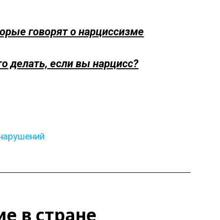
оторые говорят о нарциссизме
о делать, если вы нарцисс?
 нарушений
е в стране