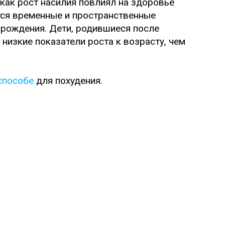
как рост насилия повлиял на здоровье
тся временные и пространственные
 рождения. Дети, родившиеся после
 низкие показатели роста к возрасту, чем
 способе
для похудения.
Поделиться
демии негативно сказывается на
умственные способности человека