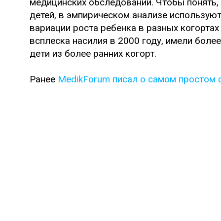
медицинских обследований. Чтобы понять, 
детей, в эмпирическом анализе использую
вариации роста ребенка в разных когортах
всплеска насилия в 2000 году, имели более
дети из более ранних когорт.
Ранее
MedikForum писал о самом простом
Читать MedikForum.ru в
Потеря работы родителем из-за пан
детях
Опыт пережитого насилия снижает 