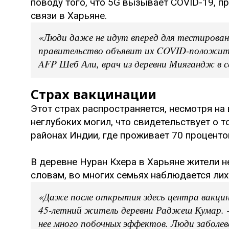
поводу того, что 5G вызывает COVID-19, 
связи в Харьяне.
«Люди даже не идут вперед для тестирован
правительство объявит их COVID-положител
AFP Шеб Али, врач из деревни Миягандж в
Страх вакцинации
Этот страх распространяется, несмотря на
неглубоких могил, что свидетельствует о т
районах Индии, где проживает 70 проценто
В деревне Нуран Кхера в Харьяне жители не
словам, во многих семьях наблюдается ли
«Даже после открытия здесь центра вакцины
45-летний житель деревни Раджеш Кумар. - 
нее много побочных эффектов. Люди заболев