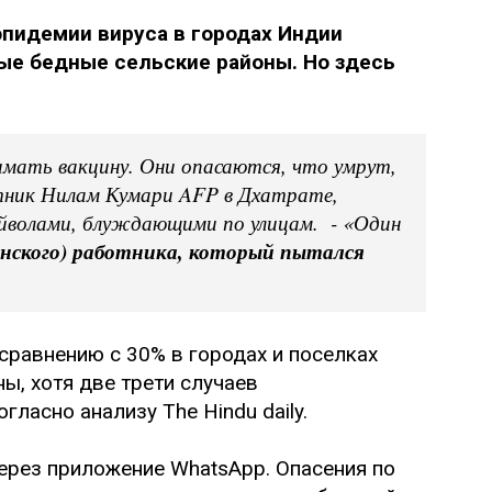
эпидемии вируса в городах Индии
ые бедные сельские районы. Но здесь
имать вакцину. Они опасаются, что умрут,
отник Нилам Кумари AFP в Дхатрате,
уйволами, блуждающими по улицам. - «Один
нского) работника, который пытался
сравнению с 30% в городах и поселках
ы, хотя две трети случаев
гласно анализу The Hindu daily.
через приложение WhatsApp. Опасения по