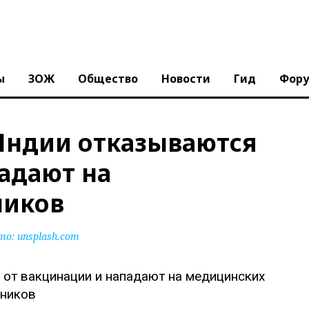
ы
ЗОЖ
Общество
Новости
Гид
Фор
 Индии отказываются
адают на
ников
то:
unsplash.com