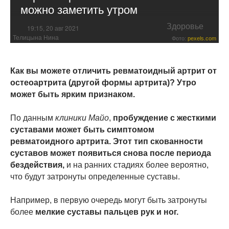
можно заметить утром
Здоровье
19:15, 20 авг 2021
Телицына Нина
Фото:
pexels.com
Как вы можете отличить ревматоидный артрит от
остеоартрита (другой формы артрита)? Утро
может быть ярким признаком.
По данным
клиники Майо
,
пробуждение с жесткими
суставами может быть симптомом
ревматоидного артрита. Этот тип скованности
суставов может появиться снова после периода
бездействия,
и на ранних стадиях более вероятно,
что будут затронуты определенные суставы.
Например, в первую очередь могут быть затронуты
более
мелкие суставы пальцев рук и ног.