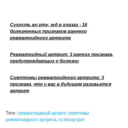
Сухость во рту, зуд в глазах - 16
болезненных признаков раннего
ревматоидного артрита
Ревматоидный артрит: 3 ранних признака,
предупреждающих о болезни
Симптомы ревматоидного артрита: 3
признака, что у вас в будущем разовьется
артрит
Теги :
ревматоидный артрит
,
симптомы
ревматоидного артрита
,
остеоартрит