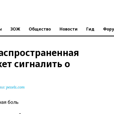
ы
ЗОЖ
Общество
Новости
Гид
Фор
распространенная
ет сигналить о
то:
pexels.com