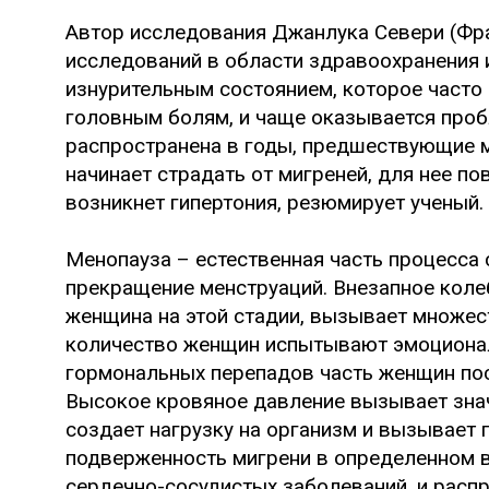
Автор исследования Джанлука Севери (Фр
исследований в области здравоохранения и
изнурительным состоянием, которое част
головным болям, и чаще оказывается проб
распространена в годы, предшествующие 
начинает страдать от мигреней, для нее по
возникнет гипертония, резюмирует ученый.
Менопауза – естественная часть процесса
прекращение менструаций. Внезапное коле
женщина на этой стадии, вызывает множес
количество женщин испытывают эмоционал
гормональных перепадов часть женщин пос
Высокое кровяное давление вызывает знач
создает нагрузку на организм и вызывает 
подверженность мигрени в определенном в
сердечно-сосудистых заболеваний, и расп