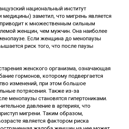
анцузский национальный институт
 медицины) заметил, что мигрень является
о приводит к множественным сильным
лемой женщин, чем мужчин. Она наиболее
менопаузе. Если женщина до менопаузы
вышается риск того, что после паузы
 старения женского организма, означающая
бание гормонов, которому подвергается
тво изменений, при этом большое
ьные потрясения. Также из-за
ле менопаузы становятся гипертониками.
ительное давление в артериях, что
приступ мигрени. Таким образом,
озрасте является фактором риска
ространенная жалоба женщин на нее может