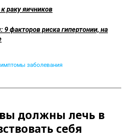
к раку яичников
 9 факторов риска гипертонии, на
е
симптомы заболевания
 вы должны лечь в
вствовать себя