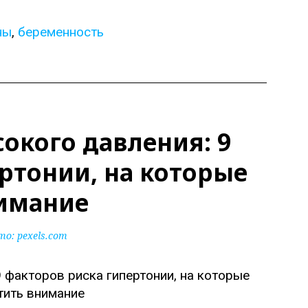
ны
,
беременность
окого давления: 9
ртонии, на которые
нимание
то:
pexels.com