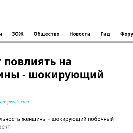
ы
ЗОЖ
Общество
Новости
Гид
Фор
 повлиять на
ины - шокирующий
то:
pexels.com