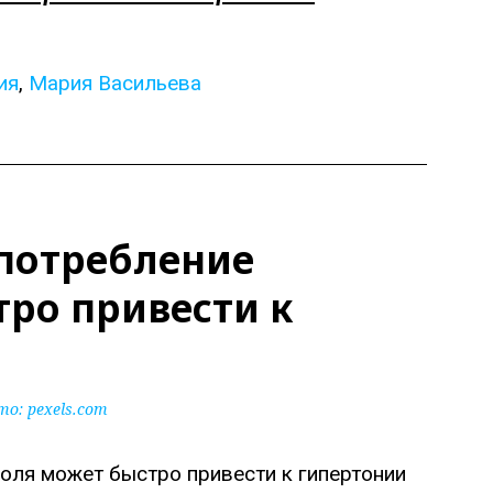
ия
,
Мария Васильева
употребление
тро привести к
то:
pexels.com