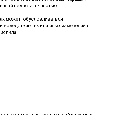
дечной недостаточностью.
тках может обусловливаться
вследствие тех или иных изменений с
числила.
ать свои ноги является одной из самых