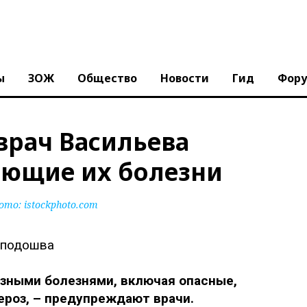
ы
ЗОЖ
Общество
Новости
Гид
Фор
врач Васильева
ающие их болезни
ото:
istockphoto.com
зными болезнями, включая опасные,
ероз, – предупреждают врачи.