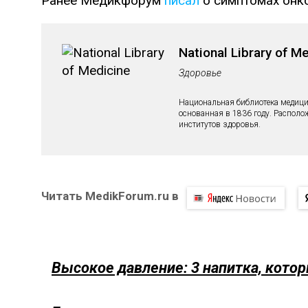
Ранее Медикфорум
писал
о симптомах онк
National Library of M
Здоровье
Национальная библиотека медици
основанная в 1836 году. Располо
институтов здоровья.
Читать MedikForum.ru в
Высокое давление: 3 напитка, кото