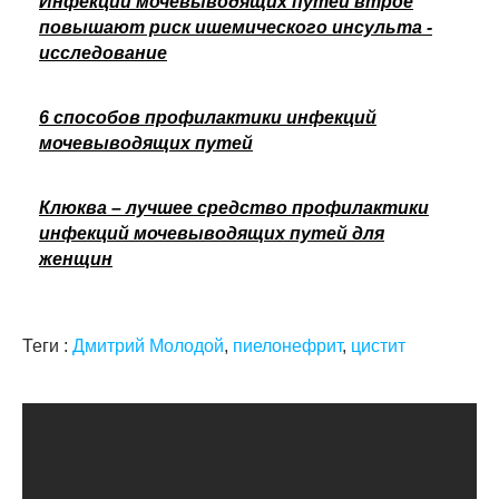
Инфекции мочевыводящих путей втрое
повышают риск ишемического инсульта -
исследование
6 способов профилактики инфекций
мочевыводящих путей
Клюква – лучшее средство профилактики
инфекций мочевыводящих путей для
женщин
Теги :
Дмитрий Молодой
,
пиелонефрит
,
цистит