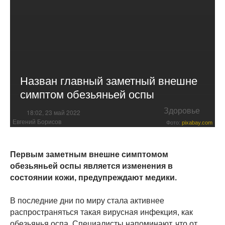
Назван главный заметный внешне
симптом обезьяньей оспы
Здоровье
18:02, 23 май 2022
Евгений Борисов
Фото:
pixabay.com
Первым заметным внешне симптомом
обезьяньей оспы является изменения в
состоянии кожи, предупреждают медики.
В последние дни по миру стала активнее
распространяться такая вирусная инфекция, как
обезьянья оспа. Специалисты напоминают, что от