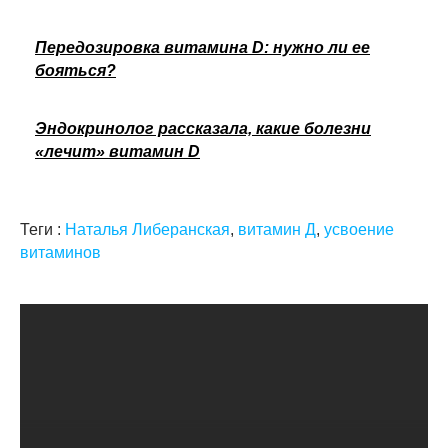
Передозировка витамина D: нужно ли ее
бояться?
Эндокринолог рассказала, какие болезни
«лечит» витамин D
Теги :
Наталья Либеранская
,
витамин Д
,
усвоение
витаминов