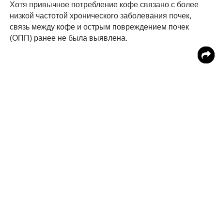
Хотя привычное потребление кофе связано с более
низкой частотой хронического заболевания почек,
связь между кофе и острым повреждением почек
(ОПП) ранее не была выявлена.
Тенденции риска ОПП по категориям кофе
оставались значительными после многофакторной
корректировки по возрасту, полу, расовому центру,
образованию, общему ежедневному потреблению
энергии, физической активности, курению,
употреблению алкоголя, качеству диеты,
систолическому артериальному давлению, статусу
диабета, использованию антигипертензивных
препаратов. агентов, расчетной скорости клубочковой
фильтрации и индекса массы тела.
«Большее потребление кофе было связано с более