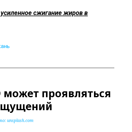
усиленное сжигание жиров в
кань
 может проявляться
 ощущений
то:
unsplash.com