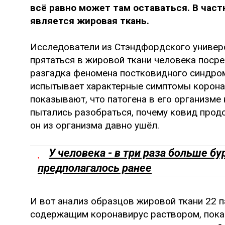
всё равно может там оставаться. В час
является жировая ткань.
Исследователи из Стэндфордского универс
прятаться в жировой ткани человека поср
разгадка феномена постковидного синдро
испытывает характерные симптомы корона
показывают, что патогена в его организме
пытались разобраться, почему ковид прод
он из организма давно ушёл.
У человека - в три раза больше б
предполагалось ранее
И вот анализ образцов жировой ткани 22 
содержащим коронавирус раствором, показ