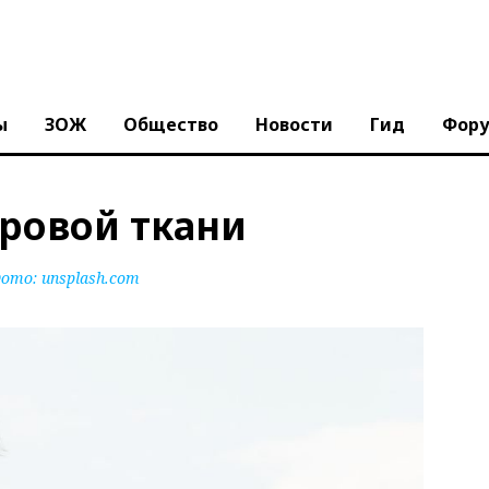
ы
ЗОЖ
Общество
Новости
Гид
Фор
ировой ткани
ото:
unsplash.com