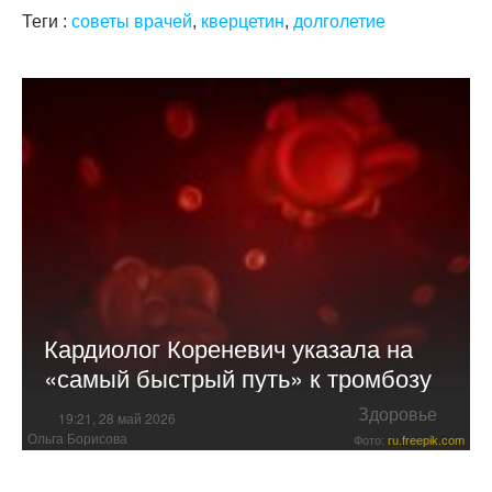
Теги :
советы врачей
,
кверцетин
,
долголетие
Кардиолог Кореневич указала на
«самый быстрый путь» к тромбозу
Здоровье
19:21, 28 май 2026
Ольга Борисова
Фото:
ru.freepik.com