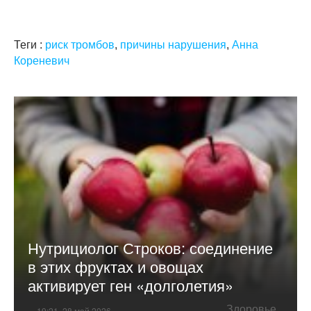
Теги :
риск тромбов
,
причины нарушения
,
Анна
Кореневич
Нутрициолог Строков: соединение
в этих фруктах и овощах
активирует ген «долголетия»
Здоровье
19:21, 28 май 2026