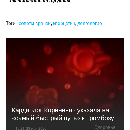
сказывается на фруктах
Теги :
советы врачей
,
кверцетин
,
долголетие
Кардиолог Кореневич указала на
«самый быстрый путь» к тромбозу
Здоровье
19:21, 28 май 2026