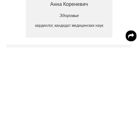
Анна Кореневич
Здоровье
кардиолог, кандидат медицинских наук
«Риск тромбозов надо снижать, чтобы не случился
инфаркт, инсульт и не дай бог смерть», - заявила
кардиолог.
Анны Кореневич отметила, что самым быстрым
способом заполучить тромбы является
существование в постоянной занятости и напряжении
без должного отдыха.
«Многих моих пациентов к инфарктам привели
стрессы и полное игнорирование отдыха и