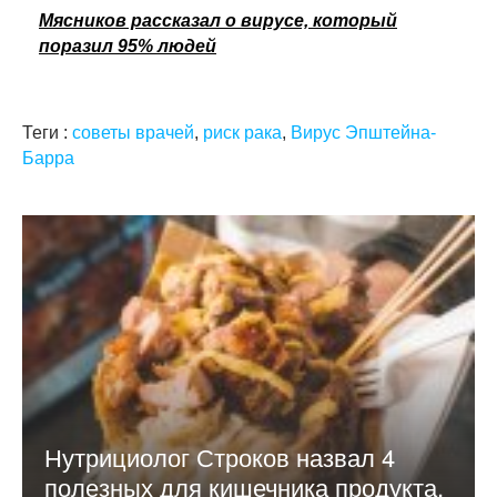
Мясников рассказал о вирусе, который
поразил 95% людей
Теги :
советы врачей
,
риск рака
,
Вирус Эпштейна-
Барра
Нутрициолог Строков назвал 4
полезных для кишечника продукта,