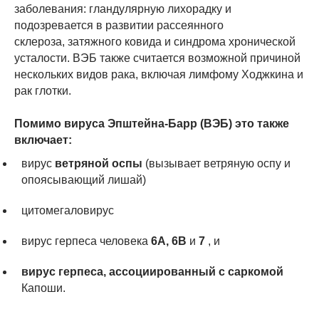
заболевания: гландулярную лихорадку и
подозревается в развитии рассеянного
склероза, затяжного ковида и синдрома хронической
усталости. ВЭБ также считается возможной причиной
нескольких видов рака, включая лимфому Ходжкина и
рак глотки.
Помимо вируса Эпштейна-Барр (ВЭБ) это также
включает:
вирус
ветряной оспы
(вызывает ветряную оспу и
опоясывающий лишай)
цитомегаловирус
вирус герпеса человека
6A, 6B
и
7
, и
вирус герпеса, ассоциированный с саркомой
Капоши.