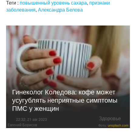
Теги :
повышенный уровень сахара
,
признаки
заболевания
,
Александра Белова
Гинеколог Коледова: кофе может
усугублять неприятные симптомы
ПМС у женщин
Здоровье
22:32, 21 авг 2023
Евгений Борисов
Фото:
unsplash.com