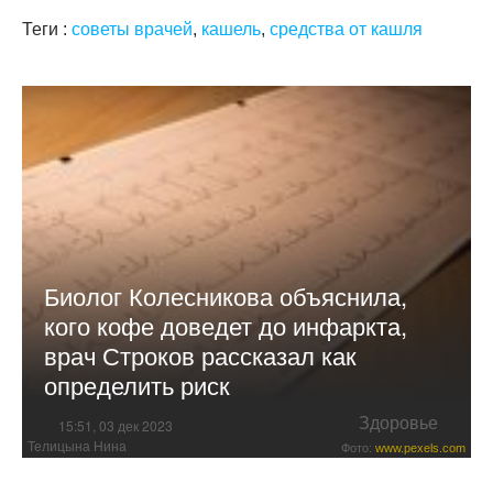
Теги :
советы врачей
,
кашель
,
средства от кашля
Биолог Колесникова объяснила,
кого кофе доведет до инфаркта,
врач Строков рассказал как
определить риск
Здоровье
15:51, 03 дек 2023
Телицына Нина
Фото:
www.pexels.com