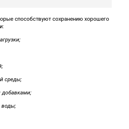
торые способствуют сохранению хорошего
и:
агрузки;
;
й среды;
и добавками;
 воды;