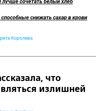
м лучше сочетать белый хлеб
 способные снижать сахар в крови
рита Королева
ссказала, что
являться излишней