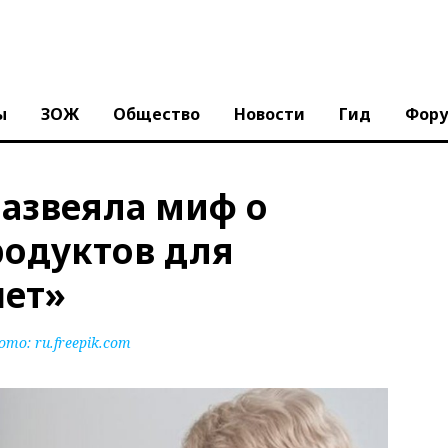
ы
ЗОЖ
Общество
Новости
Гид
Фор
развеяла миф о
родуктов для
нет»
ото:
ru.freepik.com