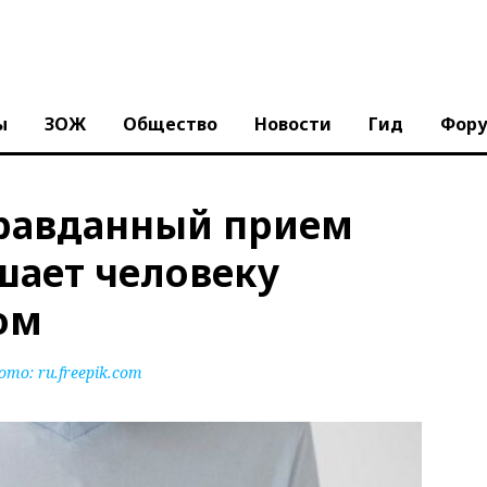
ы
ЗОЖ
Общество
Новости
Гид
Фор
правданный прием
шает человеку
ом
ото:
ru.freepik.com