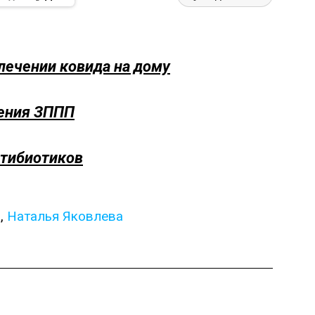
лечении ковида на дому
ения ЗППП
нтибиотиков
а
,
Наталья Яковлева