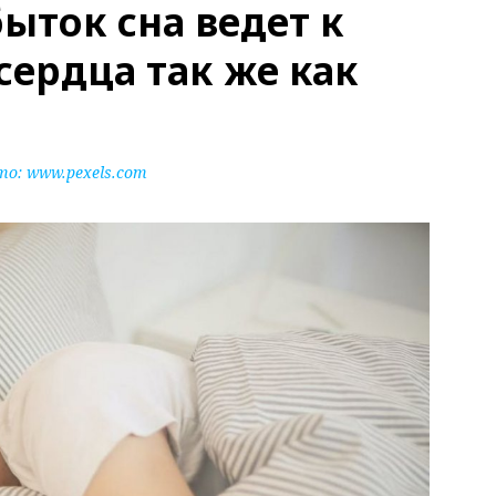
быток сна ведет к
сердца так же как
то:
www.pexels.com