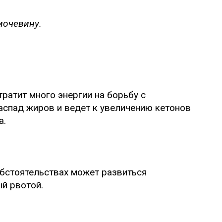
мочевину.
тратит много энергии на борьбу с
аспад жиров и ведет к увеличению кетонов
а.
обстоятельствах может развиться
й рвотой.