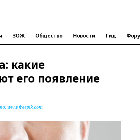
ы
ЗОЖ
Общество
Новости
Гид
Фор
а: какие
ют его появление
то:
www.freepik.com