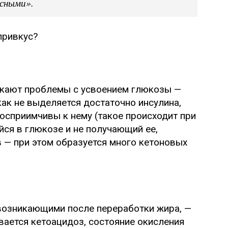
асными».
привкус?
никают проблемы с усвоением глюкозы —
 как не выделяется достаточно инсулина,
восприимчивы к нему (такое происходит при
ся в глюкозе и не получающий ее,
 — при этом образуется много кетоновых
возникающими после переработки жира, —
ивается кетоацидоз, состояние окисления