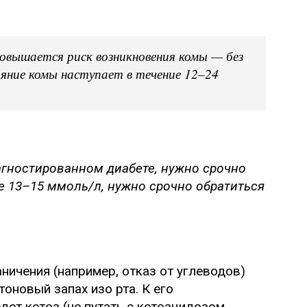
овышается риск возникновения комы — без
ояние комы наступает в течение 12–24
агностированном диабете, нужно срочно
е 13–15 ммоль/л, нужно срочно обратиться
ничения (например, отказ от углеводов)
оновый запах изо рта. К его
дет кетоз (не путать с кетоацидозом,