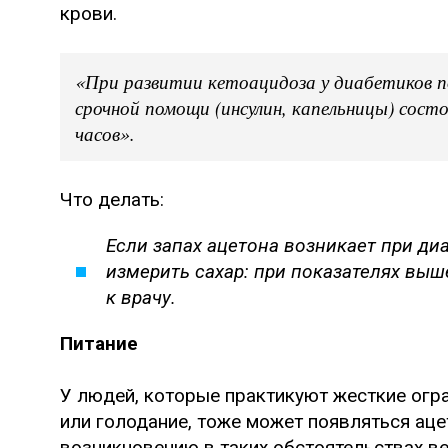
крови.
«При развитии кетоацидоза у диабетиков п
срочной помощи (инсулин, капельницы) сост
часов».
Что делать:
Если запах ацетона возникает при ди
измерить сахар: при показателях выш
к врачу.
Питание
У людей, которые практикуют жесткие огра
или голодание, тоже может появляться ацет
возникновению в таких обстоятельствах ве