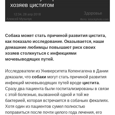
хозяев циститом
Здоровье
12:34, 28 апр 2018
Алексей Музычук
Фото: istockphoto.com
Собака может стать причиной развития цистита,
как показало исследование. Оказывается, наши
домашние любимцы повышают риск своих
хозяев столкнуться с инфекциями
мочевыводящих путей.
Исследователи из Университета Копенгагена в Дании
доказали, что
собаки
могут стать причиной развития
инфекций мочевыводящих путей вроде
цистита
.
Сразу два пациента были госпитализированы в связи
с этой болезнью, вызванной одной и той же
бактерией, которая встречается в собачьих фекалиях.
Хотя один из пациентов сумел полностью
поправиться после почти целого года лечения, его