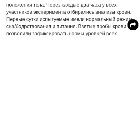
положения тела. Через каждые два часа у всех
участников эксперимента отбирались анализы крови.
Первые сутки испытуемые имели нормальный режим
сна/бодрствования и питания. Взятые пробы крови
позволили зафиксировать нормы уровней всех
метаболитов. На второй день участников лишили сна
и по анализам измерили отклонения в обмене
веществ. Оказалось, что уровни 27 метаболитов,
включая серотонин, прореагировали на стрессовое
состояние заметным увеличением. Дальнейшие
исследования показали, что изменения метаболизма
в разное время суток для каждого человека очень
индивидуально, но медосмотры предпочтительнее
проводить в первой половине дня, чтобы избежать
неверного диагностирования состояния здоровья.
Проведенная научная работа может помочь повысить
качество медицинского обслуживания вахтовиков,
людей экстремальных профессий. Правильный выбор