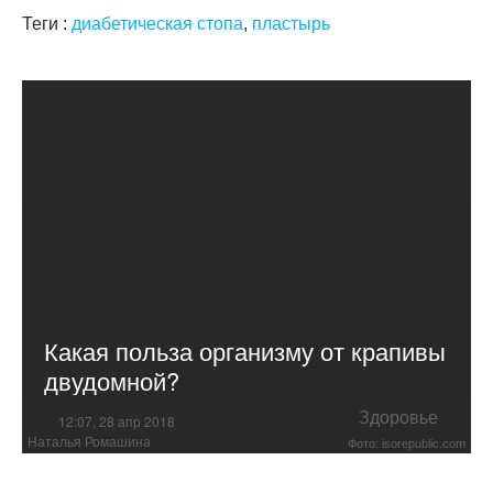
Теги :
диабетическая стопа
,
пластырь
Какая польза организму от крапивы
двудомной?
Здоровье
12:07, 28 апр 2018
Наталья Ромашина
Фото: isorepublic.com