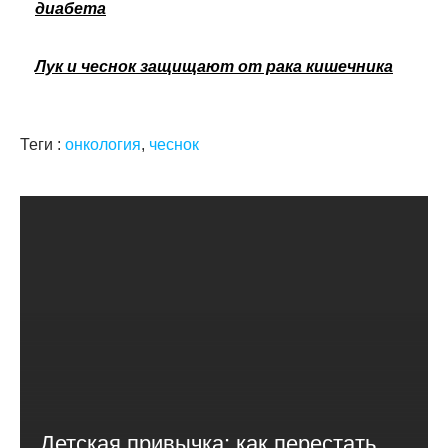
диабета
Лук и чеснок защищают от рака кишечника
Теги :
онкология
,
чеснок
Детская привычка: как перестать