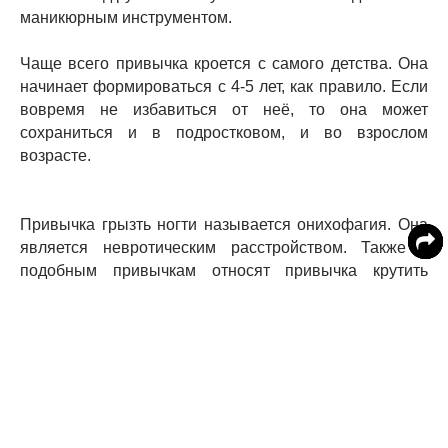
маникюрным инструментом.
Чаще всего привычка кроется с самого детства. Она
начинает формироваться с 4-5 лет, как правило. Если
вовремя не избавиться от неё, то она может
сохраниться и в подростковом, и во взрослом
возрасте.
Привычка грызть ногти называется онихофагия. Она
является невротическим расстройством. Также к
подобным привычкам относят привычка крутить
прядку волос, выдергивать волосы, кусать губы,
почесывать кожу в одних и тех же местах.
Специалисты уверяют, что к такой привычке склонны
дети с повышенной тревожностью, неуверенностью в
себе, которые подвержены стрессу. К причинам также
относятся чувство вины, когда обгрызая ногти,