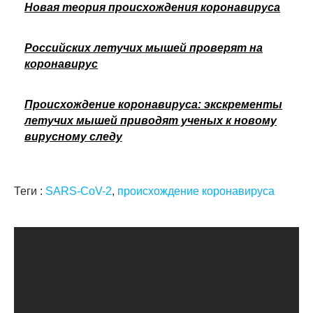
Новая теория происхождения коронавируса
Российских летучих мышей проверят на
коронавирус
Происхождение коронавируса: экскременты
летучих мышей приводят ученых к новому
вирусному следу
Теги :
SARS-CoV-2
,
происхождение коронавируса