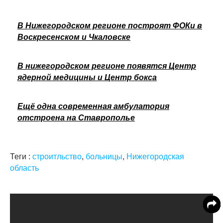
В Нижегородском регионе построят ФОКи в
Воскресенском и Чкаловске
В нижегородском регионе появятся Центр
ядерной медицины и Центр бокса
Ещё одна современная амбулатория
отстроена на Ставрополье
Теги :
строитльство
,
больницы
,
Нижегородская
область