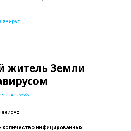
навирус
й житель Земли
авирусом
то:
CDC: Pexels
е количество инфицированных