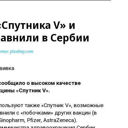
Спутника V» и
равнили в Сербии
ото:
pixabay.com
сообщило о высоком качестве
цины «Спутник V».
спользуют также «Спутник V», возможные
нили с «побочками» других вакцин (в
nopharm, Pfizer, AstraZeneca).
замминистра здравоохранения Сербии