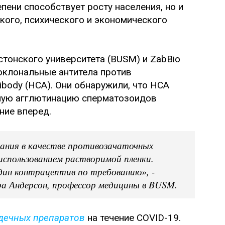
пени способствует росту населения, но и
кого, психического и экономического
тонского университета (BUSM) и ZabBio
оклональные антитела против
ibody (HCA). Они обнаружили, что HCA
ную агглютинацию сперматозоидов
ние вперед.
вания в качестве противозачаточных
 использованием растворимой пленки.
дин контрацептив по требованию», -
а Андерсон, профессор медицины в BUSM.
дечных препаратов
на течение COVID-19.