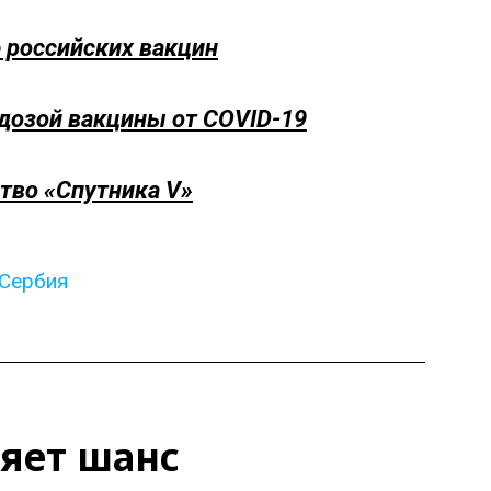
 российских вакцин
дозой вакцины от COVID-19
ство «Спутника V»
Сербия
ляет шанс