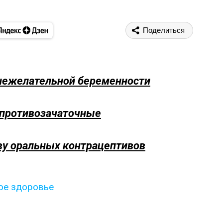
Поделиться
 нежелательной беременности
 противозачаточные
у оральных контрацептивов
ое здоровье