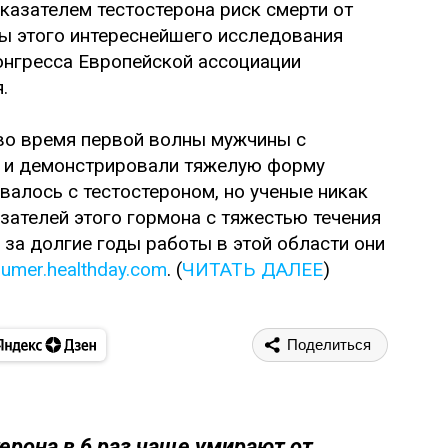
оказателем тестостерона риск смерти от
ты этого интереснейшего исследования
онгресса Европейской ассоциации
я.
во время первой волны мужчины с
 и демонстрировали тяжелую форму
валось с тестостероном, но ученые никак
зателей этого гормона с тяжестью течения
 за долгие годы работы в этой области они
umer.healthday.com
. (
ЧИТАТЬ ДАЛЕЕ
)
Поделиться
рона в 6 раз чаще умирают от