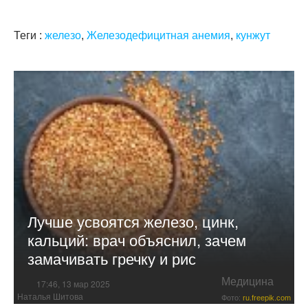
Теги :
железо
,
Железодефицитная анемия
,
кунжут
Лучше усвоятся железо, цинк,
кальций: врач объяснил, зачем
замачивать гречку и рис
Медицина
17:46, 13 мар 2025
Наталья Шитова
Фото:
ru.freepik.com