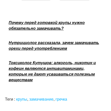
Почему перед готовкой крупы нужно
обязательно замачивать?
Нутрициолог рассказала, зачем замачивать
орехи перед употреблением
Токсиколог Кутушов: алкоголь, никотин и
кофеин являются антивитаминами,
которые не дают усваиваться полезным
веществам
Теги :
крупы
,
замачивание
,
гречка