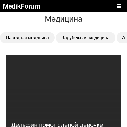
MedikForum
Медицина
Народная медицина
Зарубежная медицина
А
Дельфин помог слепой девочке