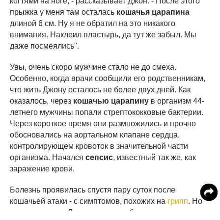
когтями на ноге, - рассказывает Джон. - После этого
прыжка у меня там осталась
кошачья царапина
длиной 6 см. Ну я не обратил на это никакого
внимания. Наклеил пластырь, да тут же забыл. Мы
даже посмеялись".
Увы, очень скоро мужчине стало не до смеха.
Особенно, когда врачи сообщили его родственникам,
что жить Джону осталось не более двух дней. Как
оказалось, через
кошачью царапину
в организм 44-
летнего мужчины попали стрептококковые бактерии.
Через короткое время они размножились и прочно
обосновались на аортальном клапане сердца,
контролирующем кровоток в значительной части
организма. Начался
сепсис
, известный так же, как
заражение крови.
Болезнь проявилась спустя пару суток после
кошачьей атаки - с симптомов, похожих на
грипп
. Но
уже через день Джон ощущал себя настолько