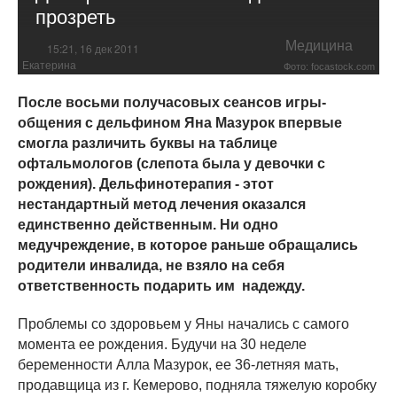
прозреть
Медицина
15:21, 16 дек 2011
Екатерина
Фото: focastock.com
После восьми получасовых сеансов игры-
общения с дельфином Яна Мазурок впервые
смогла различить буквы на таблице
офтальмологов (слепота была у девочки с
рождения). Дельфинотерапия - этот
нестандартный метод лечения оказался
единственно действенным. Ни одно
медучреждение, в которое раньше обращались
родители инвалида, не взяло на себя
ответственность подарить им надежду.
Проблемы со здоровьем у Яны начались с самого
момента ее рождения. Будучи на 30 неделе
беременности Алла Мазурок, ее 36-летняя мать,
продавщица из г. Кемерово, подняла тяжелую коробку