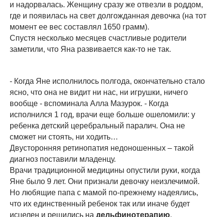
и надорвалась. Женщину сразу же отвезли в роддом,
где и появилась на свет долгожданная девочка (на тот
момент ее вес составлял 1650 грамм).
Спустя несколько месяцев счастливые родители
заметили, что Яна развивается как-то не так.
- Когда Яне исполнилось полгода, окончательно стало
ясно, что она не видит ни нас, ни игрушки, ничего
вообще - вспоминала Алла Мазурок. - Когда
исполнился 1 год, врачи еще больше ошеломили: у
ребенка детский церебральный паралич. Она не
сможет ни стоять, ни ходить…
Двусторонняя ретинопатия недоношенных – такой
диагноз поставили младенцу.
Врачи традиционной медицины опустили руки, когда
Яне было 9 лет. Они признали девочку неизлечимой.
Но любящие папа с мамой по-прежнему надеялись,
что их единственный ребенок так или иначе будет
исцелен и решились на
дельфинотерапию
.