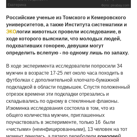
Екатерина
Фото: pixabay.com
Российские ученые из Томского и Кемеровского
университетов, а также Института систематики и
ЭКО
логии животных провели исследование, в
ходе которого выяснили, что молодых людей,
подхвативших гонорею, девушки могут
определить вслепую - по одному лишь по запаху.
В ходе эксперимента исследователи попросили 34
мужчин в возрасте 17-25 лет около часа походить в
футболках с дополнительной хлопчато-бумажной
подкладкой в области подмышек. Спустя положенный
отрезок времени эти подкладки отрезались и
складывались по одному в стеклянные флаконы.
Изюминка исследования состояла в том, что из
общего количества мужчин, приглашенных
поучаствовать в эксперименте, только 16 были
«чистыми» (неинфицированными), 13 человек на тот
момент лечились, а пятеро переболели
гонореей