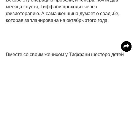
месяца спустя, Тиффани проходит через
физиотерапию. А сама женщина думает о свадьбе,
которая запланирована на октябрь этого года.
Вместе со своим женихом у Тиффани шестеро детей
в возрасте от 4 до 27 лет. При этом трое - ее родные,
отцом двоих является ее жених, и еще один ребенок
усыновлен ими обоими. Вскоре после 20 лет
Тиффани прошла через ДНК-тест, который показал,
что у нее имеется ген сразу нескольких типов
артритов под названием анкилозирующий спондилит,
который воздействует на позвоночник и крупные
суставы в теле. Для профилактики женщина
принимала иммуносупрессоры, ослабившие её
иммунитет. В середине января у Тиффани появилась
вроде бы обычная простуда, но через некоторое