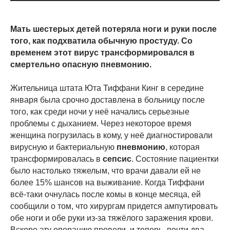
Мать шестерых детей потеряла ноги и руки после
того, как подхватила обычную простуду. Со
временем этот вирус трансформировался в
смертельно опасную пневмонию.
Жительница штата Юта Тиффани Кинг в середине
января была срочно доставлена в больницу после
того, как среди ночи у неё начались серьезные
проблемы с дыханием. Через некоторое время
женщина погрузилась в кому, у неё диагностировали
вирусную и бактериальную
пневмонию
, которая
трансформировалась в
сепсис
. Состояние пациентки
было настолько тяжелым, что врачи давали ей не
более 15% шансов на выживание. Когда Тиффани
всё-таки очнулась после комы в конце месяца, ей
сообщили о том, что хирургам придется ампутировать
обе ноги и обе руки из-за тяжёлого заражения крови.
Вскоре эту операцию провели, и теперь, почти два