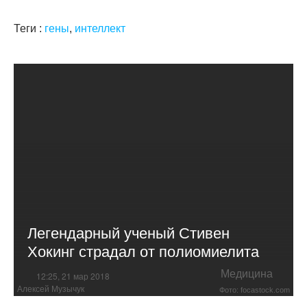
Теги :
гены
,
интеллект
Легендарный ученый Стивен
Хокинг страдал от полиомиелита
Медицина
12:25, 21 мар 2018
Алексей Музычук
Фото: focastock.com