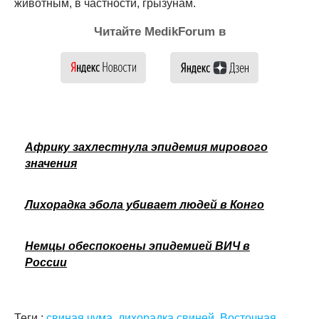
животным, в частности, грызунам.
Читайте MedikForum в
Африку захлестнула эпидемия мирового
значения
Лихорадка эбола убивает людей в Конго
Немцы обеспокоены эпидемией ВИЧ в
России
Теги :
свиная чума
,
лихорадка свиней
,
Восточная