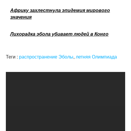
Африку захлестнула эпидемия мирового
значения
Лихорадка эбола убивает людей в Конго
Теги :
распространение Эболы
,
летняя Олимпиада