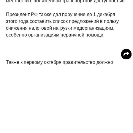
местности с пониженной транспортной доступностью.
Президент РФ также дал поручение до 1 декабря
этого года составить список предложений в пользу
снижения налоговой нагрузки медорганизациям,
особенно организациям первичной помощи.
Также к первому октября правительство должно
предоставить ряд предложений по поводу
совершенствования отраслевой системы оплаты
труда медицинских сотрудников. Это будет касаться
всех медработников в любых регионах России. Также
будут пересмотрены нормативы минимальных
окладов медработников.
Для выполнения предложений и нормативов будут
подготовлены также новые правила по выплате
надбавок медработникам за дополнительные часы, а