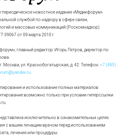
е периодическое новостное издание «Медикфорум».
альной службой по надзору в сфере связи,
огий и массовых коммуникаций (Роскомнадзор).
-39067 от 09 марта 2010 г.
форум», главный редактор: Игорь Петров, директор по
рова.
г. Москва, ул. Краснобогатырская, д. 42. Телефон:
+7 (495)
orum@yandex.ru
.
опирование и использование полных материалов
цитирование возможно только при условии гиперссылки
ru.
едставлена исключительно в ознакомительных целях.
ия с вашим лечащим врачом перед использованием
рата, лечения или процедуры.