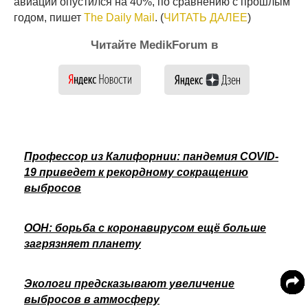
авиации опустился на 40%, по сравнению с прошлым
годом, пишет
The Daily Mail
. (
ЧИТАТЬ ДАЛЕЕ
)
Читайте MedikForum в
Профессор из Калифорнии: пандемия COVID-
19 приведет к рекордному сокращению
выбросов
ООН: борьба с коронавирусом ещё больше
загрязняет планету
Экологи предсказывают увеличение
выбросов в атмосферу