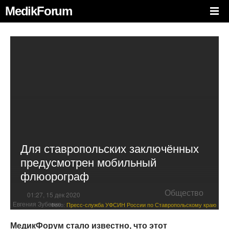
MedikForum
Для ставропольских заключённых
предусмотрен мобильный
флюорограф
Общество
01:27, 15 дек 2020
Евгения Зубенко
Фото:
Пресс-служба УФСИН России по Ставропольскому краю
МедикФорум стало известно, что этот