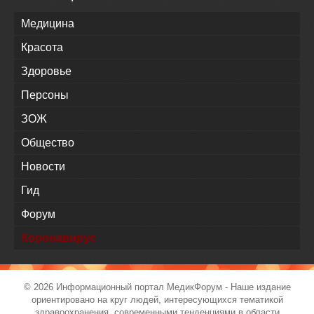
Медицина
Красота
Здоровье
Персоны
ЗОЖ
Общество
Новости
Гид
Форум
Коронавирус
© 2026 Информационный портал
МедикФорум
- Наше издание
ориентировано на круг людей, интересующихся тематикой
здравоохранения, современными тенденциями в области