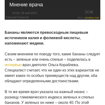
Мнение врача
ЗОЖ
20:00, 26 май 2021
Евгений Борисов
Фото:
pixabay.com
Бананы являются превосходным пищевым
источником калия и фолиевой кислоты,
напоминают медики.
Своим мнением по поводу того, какие бананы следует
есть – зеленые или очень спелые – поделилась в
интервью
врач диетолог Ольга Кораблева.
Специалист считает, что ни один из этих вариантов не
имеет каких-то особых преимуществ над другим, оба
обладают определенными достоинствами.
В то же время врач указала на важный нюанс –
разницу гликемического индекса зеленых и спелых
бананов. У зеленых он ниже – около 40. По этой