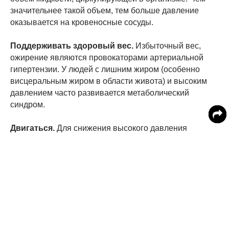
значительнее такой объем, тем больше давление
оказывается на кровеносные сосуды.
Поддерживать здоровый вес.
Избыточный вес,
ожирение являются провокаторами артериальной
гипертензии. У людей с лишним жиром (особенно
висцеральным жиром в области живота) и высоким
давлением часто развивается метаболический
синдром.
Двигаться.
Для снижения высокого давления
рекомендуются виды физической активности, которые
подразумевают непрерывные ритмичные движения,
которые способствуют регулярному сердечному
ритму – например, ходьба, плавание, езда на
велосипеде, бег трусцой. Любой, кто занимается
этими видами спорта не менее 30 минут пять раз в
неделю может эффективно снизить артериальное
давление, констатирует Немецкий кардиологический