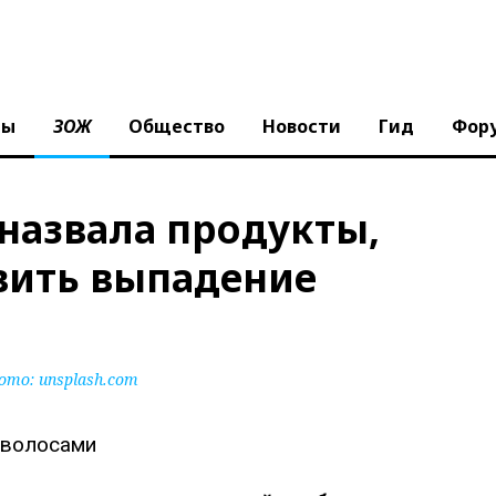
ны
ЗОЖ
Общество
Новости
Гид
Фор
назвала продукты,
вить выпадение
ото:
unsplash.com