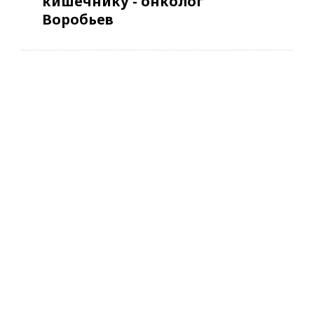
кишечнику - онколог
Воробьев