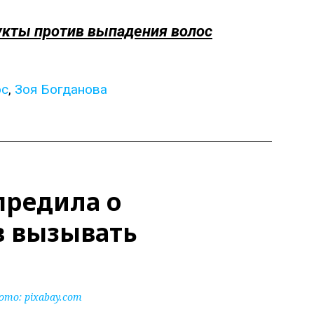
кты против выпадения волос
ос
,
Зоя Богданова
предила о
в вызывать
ото:
pixabay.com