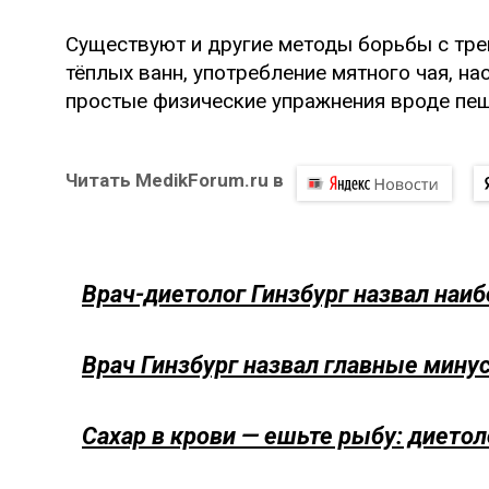
Существуют и другие методы борьбы с тр
тёплых ванн, употребление мятного чая, н
простые физические упражнения вроде пеше
Читать MedikForum.ru в
Врач-диетолог Гинзбург назвал наи
Врач Гинзбург назвал главные мину
Сахар в крови — ешьте рыбу: диетол